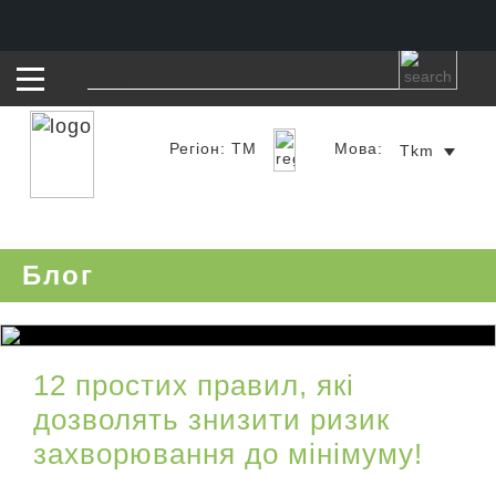
Регіон: TM
Мова:
Tkm
Блог
12 простих правил, які
дозволять знизити ризик
захворювання до мінімуму!