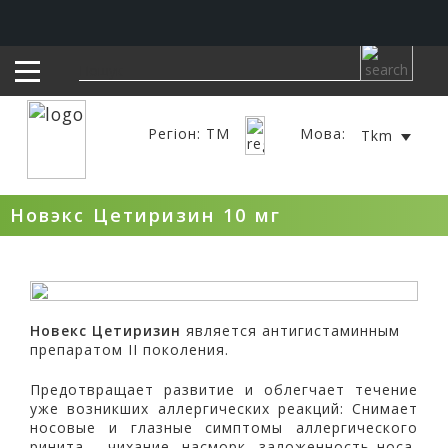
Регіон: TM
Мова:
Tkm
Новэкс Цетиризин 10 мг
Новекс Цетиризин
является антигистаминным
препаратом II поколения.
Предотвращает развитие и облегчает течение
уже возникших аллергических реакций: Снимает
носовые и глазные симптомы аллергического
ринита – чихание, насморк, заложенность носа,